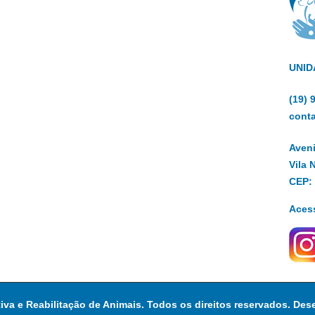
UNID
(19)
cont
Aveni
Vila 
CEP:
Aces
tiva e Reabilitação de Animais. Todos os direitos reservados. Des