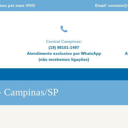
HOME
 seu pet mais VIVO
Email: contato@
CONHEÇA A REABIVET
ESPECIALIDADES
Central Campinas:
(19) 98101-1497
CUIDADOS À
Atendimento exclusivo por WhatsApp
A
(não recebemos ligações)
DISTÂNCIA
DÚVIDAS OU
AGENDAMENTO
 – Campinas/SP