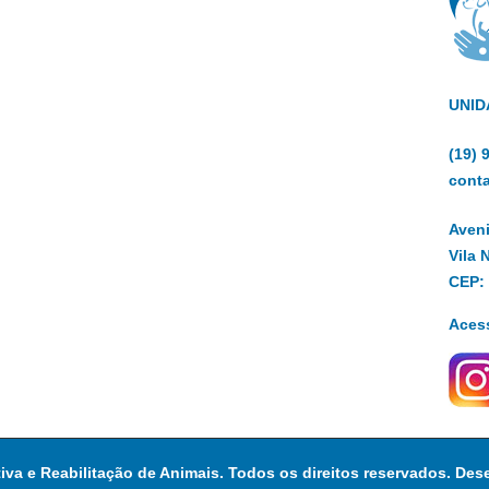
UNID
(19)
cont
Aveni
Vila 
CEP:
Aces
tiva e Reabilitação de Animais. Todos os direitos reservados. Des