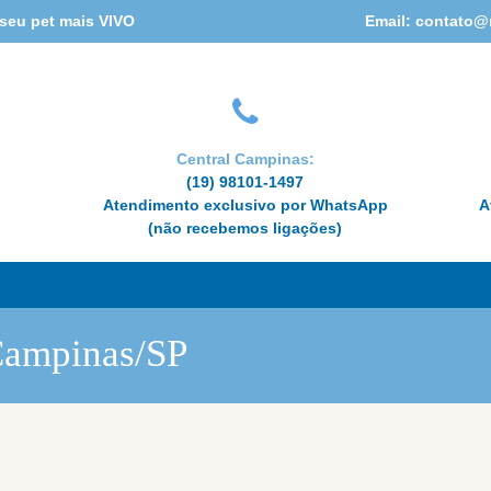
HOME
 seu pet mais VIVO
Email: contato@
CONHEÇA A REABIVET
ESPECIALIDADES
Central Campinas:
(19) 98101-1497
CUIDADOS À
Atendimento exclusivo por WhatsApp
A
(não recebemos ligações)
DISTÂNCIA
DÚVIDAS OU
AGENDAMENTO
Campinas/SP