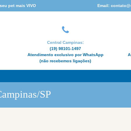
HOME
 seu pet mais VIVO
Email: contato@
CONHEÇA A REABIVET
ESPECIALIDADES
Central Campinas:
(19) 98101-1497
CUIDADOS À
Atendimento exclusivo por WhatsApp
A
(não recebemos ligações)
DISTÂNCIA
DÚVIDAS OU
AGENDAMENTO
Campinas/SP