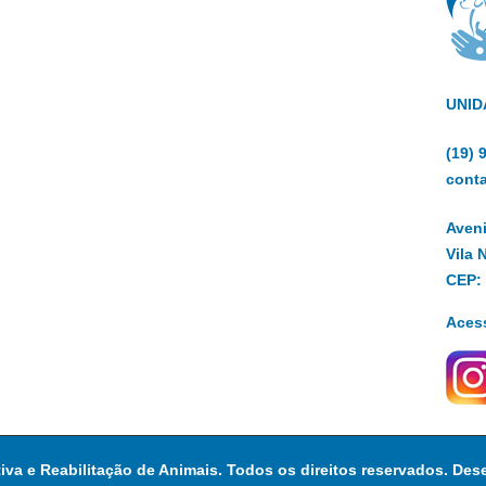
UNID
(19)
cont
Aveni
Vila 
CEP:
Aces
tiva e Reabilitação de Animais. Todos os direitos reservados. Des