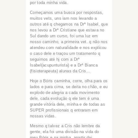
por toda minha vida.
Começamos uma busca por respostas,
muitos vets, uns iam nos levando a
outros até q chegamos na Drª Isabel, que
nos levou a Drª Cristiane que estava no
Sul dando um curso, foi uma luz em
nosso caminho, a primeira vet. q não nos
atendeu com naturalidade e nos explicou
o caso dele e traçou um tratamento q
seguimos até hj com a Drª
Isabel(acupunturista) e a Drª Bianca
(fisioterapeuta) alunas da Cris…
Hoje o Bóris caminha, corre, olha para os
lados e para cima, se deita no chão, e eu
explodo de alegria a cada movimento
dele, cada evolução q ele tem é uma
grande vitória dele, minha e de todas as
SUPER profissionais q entraram em
nossas vidas.
Mesmo q talvez a Cris não lembre da
gente, ela foi uma divisão na vida do
meu Bóris e na minha, apartir dai