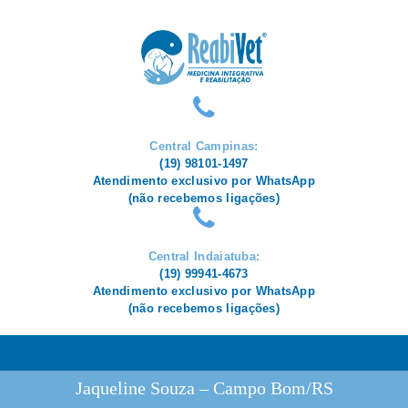
HOME
CONHEÇA A REABIVET
ESPECIALIDADES
CUIDADOS À DISTÂNCIA
DÚVIDAS OU
Central Campinas:
AGENDAMENTO
(19) 98101-1497
Atendimento exclusivo por WhatsApp
(não recebemos ligações)
Central Indaiatuba:
(19) 99941-4673
Atendimento exclusivo por WhatsApp
(não recebemos ligações)
Jaqueline Souza – Campo Bom/RS